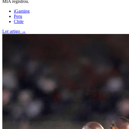
MIA registrou.
iGaming
Peru
Chile
Ler artigo →