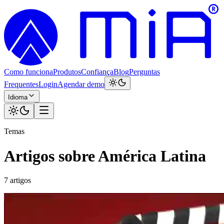
Como funciona
Produtos
Confiança
Blog
Perguntas
Frequentes
Login
Agendar demo
Idioma
Temas
Artigos sobre América Latina
7 artigos