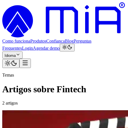
Como funciona
Produtos
Confiança
Blog
Perguntas
Frequentes
Login
Agendar demo
Idioma
Temas
Artigos sobre Fintech
2 artigos