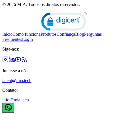
© 2026 MIA.
Todos os direitos reservados.
Início
Como funciona
Produtos
Confiança
Blog
Perguntas
Frequentes
Login
Siga-nos:
Junte-se a nós:
talent@mia.tech
Contato:
info@mia.tech