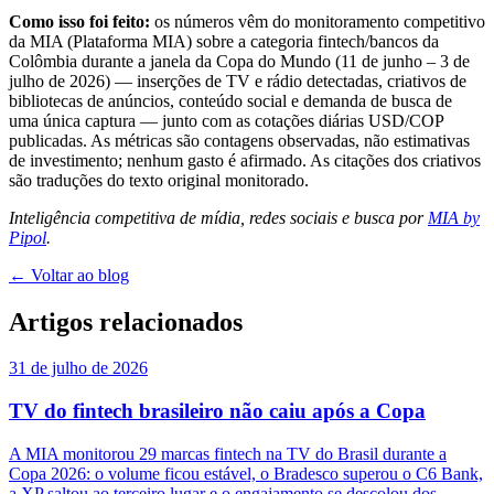
Como isso foi feito:
os números vêm do monitoramento competitivo
da MIA (Plataforma MIA) sobre a categoria fintech/bancos da
Colômbia durante a janela da Copa do Mundo (11 de junho – 3 de
julho de 2026) — inserções de TV e rádio detectadas, criativos de
bibliotecas de anúncios, conteúdo social e demanda de busca de
uma única captura — junto com as cotações diárias USD/COP
publicadas. As métricas são contagens observadas, não estimativas
de investimento; nenhum gasto é afirmado. As citações dos criativos
são traduções do texto original monitorado.
Inteligência competitiva de mídia, redes sociais e busca por
MIA by
Pipol
.
← Voltar ao blog
Artigos relacionados
31 de julho de 2026
TV do fintech brasileiro não caiu após a Copa
A MIA monitorou 29 marcas fintech na TV do Brasil durante a
Copa 2026: o volume ficou estável, o Bradesco superou o C6 Bank,
a XP saltou ao terceiro lugar e o engajamento se descolou dos