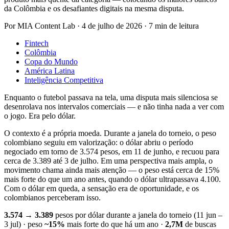
da Colômbia e os desafiantes digitais na mesma disputa.
Por
MIA Content Lab
·
4 de julho de 2026
·
7 min de leitura
Fintech
Colômbia
Copa do Mundo
América Latina
Inteligência Competitiva
Enquanto o futebol passava na tela, uma disputa mais silenciosa se
desenrolava nos intervalos comerciais — e não tinha nada a ver com
o jogo. Era pelo dólar.
O contexto é a própria moeda. Durante a janela do torneio, o peso
colombiano seguiu em valorização: o dólar abriu o período
negociado em torno de 3.574 pesos, em 11 de junho, e recuou para
cerca de 3.389 até 3 de julho. Em uma perspectiva mais ampla, o
movimento chama ainda mais atenção — o peso está cerca de 15%
mais forte do que um ano antes, quando o dólar ultrapassava 4.100.
Com o dólar em queda, a sensação era de oportunidade, e os
colombianos perceberam isso.
3.574 → 3.389
pesos por dólar durante a janela do torneio (11 jun –
3 jul) · peso
~15%
mais forte do que há um ano ·
2,7M
de buscas