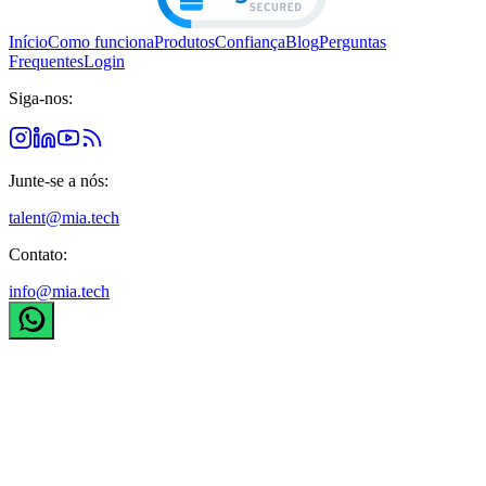
Início
Como funciona
Produtos
Confiança
Blog
Perguntas
Frequentes
Login
Siga-nos:
Junte-se a nós:
talent@mia.tech
Contato:
info@mia.tech