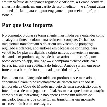
em um veículo de poupança regulado e offshore, a Lemon converte
a mesma demanda em um cartão de uso imediato — e a Nequi deixa
a moeda de lado para comprar engajamento por meio do próprio
torneio.
Por que isso importa
No conjunto, o dólar se torna a lente mais nítida para entender como
a categoria fintech colombiana realmente compete. Os bancos
tradicionais transformam o dólar em um veículo de poupança
regulado e offshore, apoiando-se em décadas de confiança para
vendê-lo. Os players digitais e cripto-nativos convertem a mesma
demanda em produtos ágeis e de baixo atrito — um cartão, um
botão dentro do app, um jogo — e compram atenção onde ela é
barata, inclusive na audiência do futebol. Ambos surfam um peso
forte e uma barra de busca tomada por “dólar hoy”.
Para quem está planejando mídia ou produto nesse mercado, a
conclusão é clara: o posicionamento de fintech mais afiado da
temporada da Copa do Mundo não veio de uma associação com o
futebol, mas de uma jogada cambial. As marcas que leram a cotação
como sinal de marketing, e não apenas como um número de
mercado, foram as que conseguiram transformar um momento
macroeconômico em mensagem.