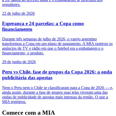
seguidores.
22 de julho de 2026
Esperança e 24 parcelas: a Copa como
financiamento
Durante três semanas de julho de 2026, o varejo argentino
transformou a Copa em um plano de pagamento. A MIA rastreou os
anúncios de TV e rádio em que o futebol era a embalagem e o
financiamento, o produto.
29 de junho de 2026
Peru vs Chile, fase de grupos da Copa 2026: a onda
publicitária das apostas
Nem o Peru nem o Chile se classificaram para a Copa de 2026 — e,
ainda assim, durante a fase de grupos suas telas viveram uma das
ondas de publicidade de apostas mais intensas da região. O que a
MIA registrou.
Comece com a MIA