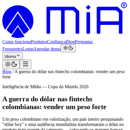
Como funciona
Produtos
Confiança
Blog
Perguntas
Frequentes
Login
Agendar demo
Idioma
Blog
/
A guerra do dólar nas fintechs colombianas: vender um peso
forte
Inteligência de Mídia — Copa do Mundo 2026
A guerra do dólar nas fintechs
colombianas: vender um peso forte
Um peso colombiano em valorização, um país inteiro pesquisando
"dólar hoy" e uma audiência mundialista transformaram o dólar no
produto mais quente da categoria — colocando os maiores bancos