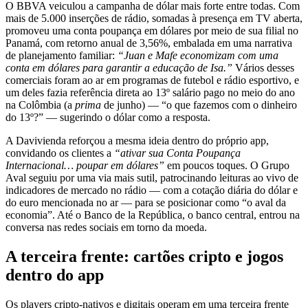
O BBVA veiculou a campanha de dólar mais forte entre todas. Com
mais de 5.000 inserções de rádio, somadas à presença em TV aberta,
promoveu uma conta poupança em dólares por meio de sua filial no
Panamá, com retorno anual de 3,56%, embalada em uma narrativa
de planejamento familiar:
“Juan e Mafe economizam com uma
conta em dólares para garantir a educação de Isa.”
Vários desses
comerciais foram ao ar em programas de futebol e rádio esportivo, e
um deles fazia referência direta ao 13º salário pago no meio do ano
na Colômbia (a
prima
de junho) — “o que fazemos com o dinheiro
do 13º?” — sugerindo o dólar como a resposta.
A Davivienda reforçou a mesma ideia dentro do próprio app,
convidando os clientes a
“ativar sua Conta Poupança
Internacional… poupar em dólares”
em poucos toques. O Grupo
Aval seguiu por uma via mais sutil, patrocinando leituras ao vivo de
indicadores de mercado no rádio — com a cotação diária do dólar e
do euro mencionada no ar — para se posicionar como “o aval da
economia”. Até o Banco de la República, o banco central, entrou na
conversa nas redes sociais em torno da moeda.
A terceira frente: cartões cripto e jogos
dentro do app
Os players cripto-nativos e digitais operam em uma terceira frente