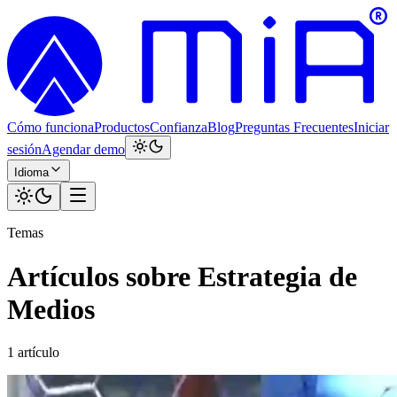
Cómo funciona
Productos
Confianza
Blog
Preguntas Frecuentes
Iniciar
sesión
Agendar demo
Idioma
Temas
Artículos sobre Estrategia de
Medios
1 artículo