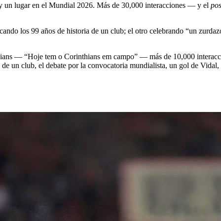
y un lugar en el Mundial 2026. Más de 30,000 interacciones — y el
pos
cando los 99 años de historia de un club; el otro celebrando “un zurda
nthians — “Hoje tem o Corinthians em campo” — más de 10,000 interacc
io de un club, el debate por la convocatoria mundialista, un gol de Vid