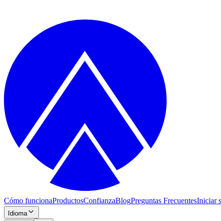
Cómo funciona
Productos
Confianza
Blog
Preguntas Frecuentes
Iniciar 
Idioma