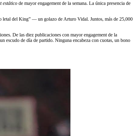
t estático
de mayor engagement de la semana. La única presencia de
zo letal del King” — un golazo de Arturo Vidal. Juntos, más de 25,000
iones. De las diez publicaciones con mayor engagement de la
al, un escudo de día de partido. Ninguna encabeza con cuotas, un bono